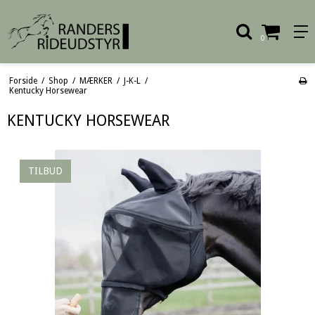
0
Forside
/
Shop
/
MÆRKER
/
J-K-L
/
Kentucky Horsewear
KENTUCKY HORSEWEAR
TILBUD