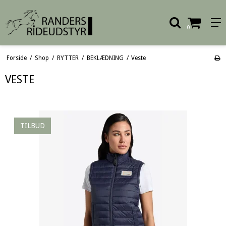
0
Forside
/
Shop
/
RYTTER
/
BEKLÆDNING
/
Veste
VESTE
TILBUD