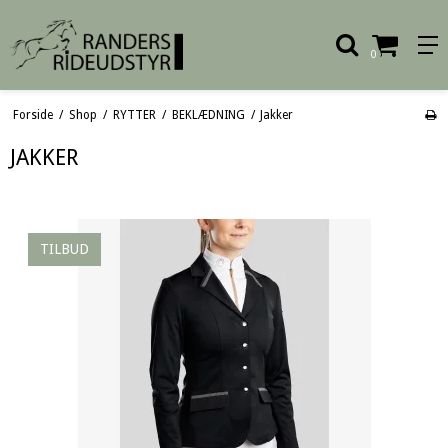
0
Forside
/
Shop
/
RYTTER
/
BEKLÆDNING
/
Jakker
JAKKER
TILBUD