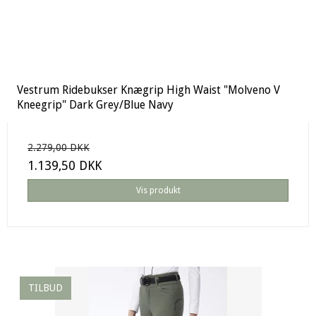
Vestrum Ridebukser Knægrip High Waist "Molveno V
Kneegrip" Dark Grey/Blue Navy
2.279,00 DKK
1.139,50 DKK
Vis produkt
TILBUD