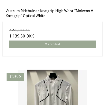
Vestrum Ridebukser Knægrip High Waist "Molveno V
Kneegrip" Optical White
2.279,00 DKK
1.139,50 DKK
Vis produkt
TILBUD