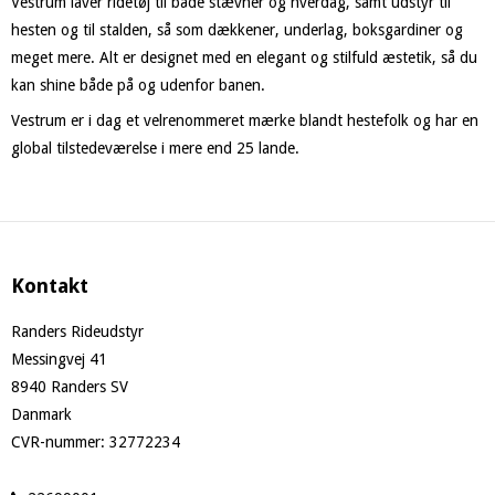
Vestrum laver ridetøj til både stævner og hverdag, samt udstyr til
hesten og til stalden, så som dækkener, underlag, boksgardiner og
meget mere. Alt er designet med en elegant og stilfuld æstetik, så du
kan shine både på og udenfor banen.
Vestrum er i dag et velrenommeret mærke blandt hestefolk og har en
global tilstedeværelse i mere end 25 lande.
Kontakt
Randers Rideudstyr
Messingvej 41
8940 Randers SV
Danmark
CVR-nummer
:
32772234