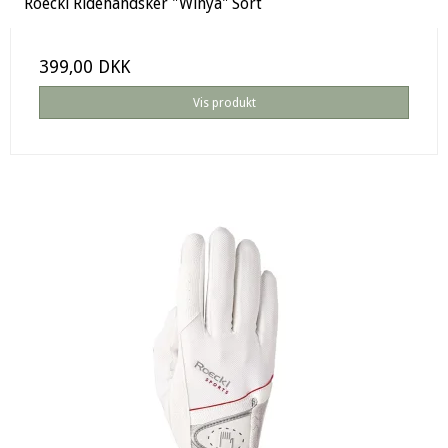
Roeckl Ridehandsker "Winya" Sort
399,00 DKK
Vis produkt