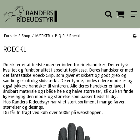
0
Forside
/
Shop
/
MÆRKER
/
P-Q-R
/
Roeckl
ROECKL
Roeckl er et af bedste mærker inden for ridehandsker. Det er tysk
kvalitet og funktionalitet i absolut topklasse. Deres handsker er med
det fantastiske Roeck-Grip, som giver et sikkert og godt greb og
samtidig er utrolig slidstærkt. De er tynde, findes i flere modeller og
også tykkere handsker til vinteren. Alle deres handsker er lavet i
åndbart materiale og i både hele og halve størrelser, så du kan finde
ligenøjagtig den model og størrelse som passer bedst til dig.
Hos Randers Rideudstyr har vi et stort sortiment i mange farver,
størrelser og desings.
Du får fri fragt ved køb over 500kr på webshoppen.