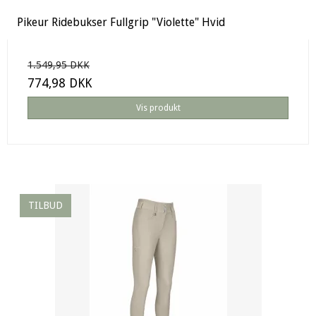
Pikeur Ridebukser Fullgrip "Violette" Hvid
1.549,95 DKK
774,98 DKK
Vis produkt
TILBUD