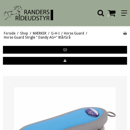
0
Forside
/
Shop
/
MÆRKER
/
G-H-I
/
Horse Guard
/
Horse Guard Strigle " Dandy AG+" Blå/Grå